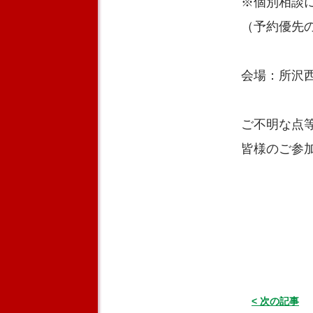
※個別相談
（予約優先
会場：所沢
ご不明な点
皆様のご参
< 次の記事