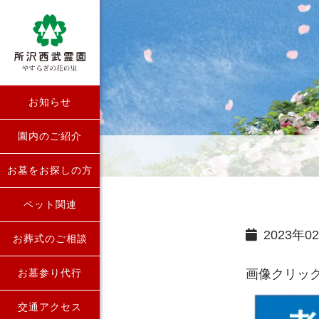
お知らせ
園内のご紹介
お墓をお探しの方
ペット関連
2023年0
お葬式のご相談
お墓参り代行
画像クリック
交通アクセス