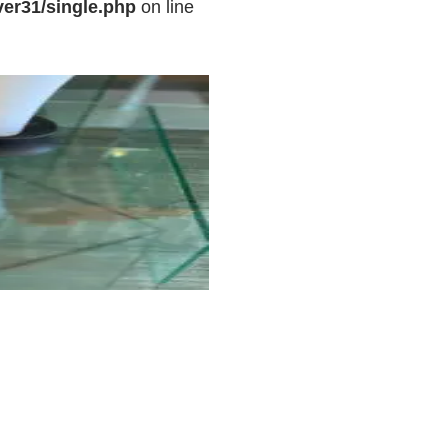
er31/single.php
on line