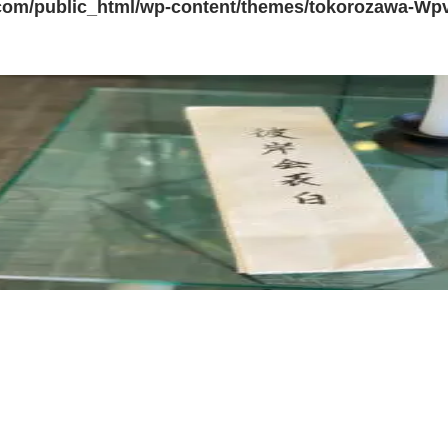
com/public_html/wp-content/themes/tokorozawa-Wpv