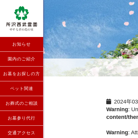
お知らせ
園内のご紹介
お墓をお探しの方
ペット関連
2024年0
お葬式のご相談
Warning
: U
content/th
お墓参り代行
Warning
: At
交通アクセス