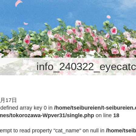
info_240322_eyecat
3月17日
ndefined array key 0 in
/home/tseibureien/t-seibureien
emes/tokorozawa-Wpver31/single.php
on line
18
tempt to read property "cat_name" on null in
/home/tseib