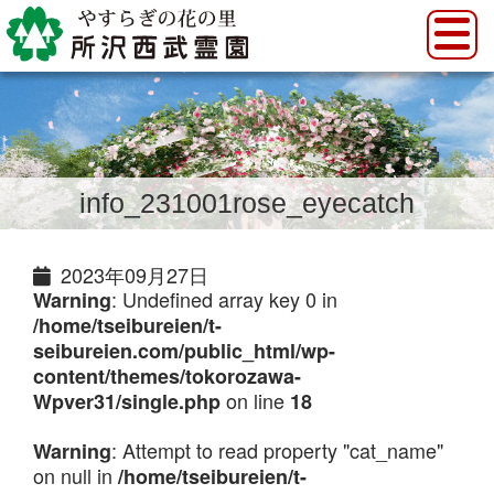
info_231001rose_eyecatch
2023年09月27日
: Undefined array key 0 in
Warning
/home/tseibureien/t-
seibureien.com/public_html/wp-
content/themes/tokorozawa-
on line
Wpver31/single.php
18
: Attempt to read property "cat_name"
Warning
on null in
/home/tseibureien/t-