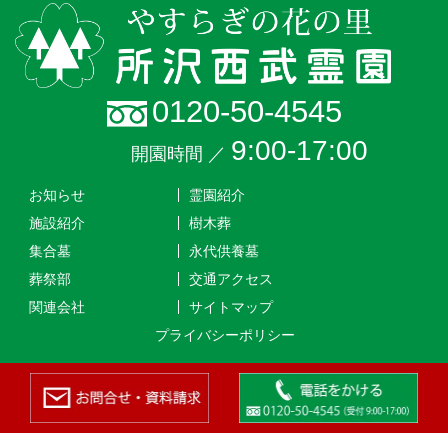
0120-50-4545
9:00-17:00
開園時間 ／
お知らせ
霊園紹介
施設紹介
樹木葬
集合墓
永代供養墓
葬祭部
交通アクセス
関連会社
サイトマップ
プライバシーポリシー
経営主体者：宗教法人海蔵寺
-->
墓地経営許可書：所生環第４０１号