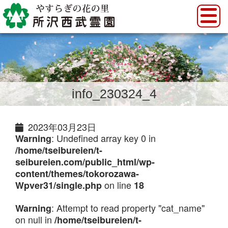
info_230324_4
2023年03月23日
: Undefined array key 0 in
Warning
/home/tseibureien/t-
seibureien.com/public_html/wp-
content/themes/tokorozawa-
on line
Wpver31/single.php
18
: Attempt to read property "cat_name"
Warning
on null in
/home/tseibureien/t-