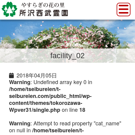
facility_02
2018年04月05日
: Undefined array key 0 in
Warning
/home/tseibureien/t-
seibureien.com/public_html/wp-
content/themes/tokorozawa-
on line
Wpver31/single.php
18
: Attempt to read property "cat_name"
Warning
on null in
/home/tseibureien/t-