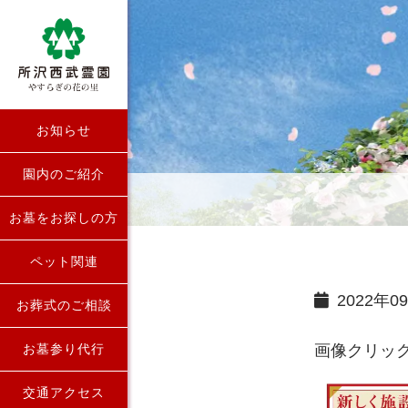
お知らせ
園内のご紹介
お墓をお探しの方
ペット関連
2022年
お葬式のご相談
お墓参り代行
画像クリック
交通アクセス